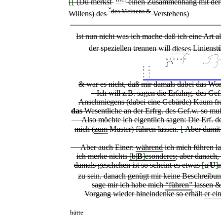
⌊⌊
(Du merkst
einen Zusammenhang mit der 
ˇ
des Meinens &
Willens
)
des
Verstehens)
Ist nun nicht was ich mache daß ich eine Art 
der speziellen trennen will
dieses
Linienst
& war es nicht, daß mir damals dabei das Wo
Ich will z.B. sagen die Erfahrg. des Gef.
Anschmiegens (dabei eine Gebärde) Kaum fra
das
Wesentliche an der Erfrg. des Gef.w. so mu
Also möchte ich eigentlich sagen: Die Erf. de
mich (
zum
Muster) führen lassen.
⌊
Aber damit 
Aber auch Einer:
während
ich mich führen las
ich merke nichts
[
b
|
B
]
esonderes
; aber danach
damals geschehen ist so scheint
es
etwas
[
u
|
U
]
zu sein. danach genügt mir keine Beschreibu
sage mir ich habe mich
“führen”
lassen &
Vorgang wieder hineindenke so erhält
er ei
hätte