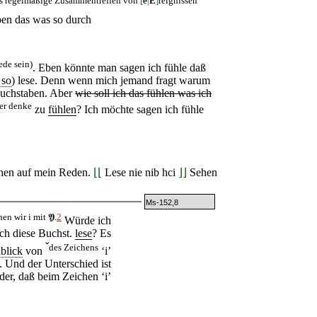
ben das was so durch
ede sein)
. Eben könnte man sagen ich fühle daß
 so
) lese. Denn wenn mich jemand fragt warum
uchstaben. Aber
wie soll ich das fühlen was ich
ier denke
zu
fühlen
? Ich möchte sagen ich fühle
hen auf mein Reden.
⌊⌊
Lese nie nib hci
⌋⌋
Sehen
Ms-152,8
hen wir i mit
𝖄
.
2
Würde ich
ich diese Buchst.
lese
? Es
ˇ
des Zeichens
blick
von
‘i’
ge. Und der Unterschied ist
der, daß beim Zeichen ‘i’