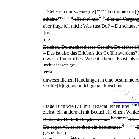
einen
Stelle ich mir so
eine
[
n
|
s
]
bestimmte
[
n
|
s
]
ˇ
erscheint
als
scheint
e
[
[
r
|
s
]
|
r
]
mir
d
[
er
|
as
]
Vorgan
aber frage ich mich: Was
tu
st
Du? – Du schaust
jene
die
Zeichen. Du machst dieses Gesicht, Du ziehst d
[
–
Das
ist also das Erlebnis des Geführtwerdens? D
etwas
[
i
|
I
]
nnerliches, Wesentlicheres. Es ist, als o
mehr oder weniger
etwas
unwesentlichen
Handlungen
in eine bestimmte A
verflüc
⌊
h
⌋
tigt, wenn ich genau hinschaue.
ein 
Frage Dich wie Du ‘mit Bedacht’ einen Pfeil
ziehst, ein andermal mit Bedacht in einem Win
k
ˇ
bestimmte
Bedachts. Da fällt Dir gleich eine
Mien
ˇ
inneres
Du sagen “& es ist eben ein
bestimmtes
E
gesagt hast)
ˇ
hier