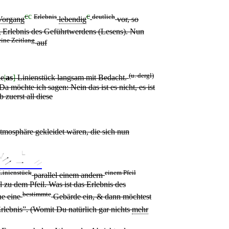
c
c
c
Erlebnis
deutlich
Vorgang
lebendig
vor, so
g
Erlebnis des Geführtwerdens
(
Lesens
)
. Nun
eine Zeitlang
auf
(u. dergl)
ie
|
as
]
Linienstück langsam
mit Bedacht.
a möchte ich sagen: Nein das ist es nicht, es ist
b zuerst all diese
tmosphäre gekleidet wären, die sich nun
Linienstück
einem Pfeil
parallel einem andern
el
zu dem Pfeil. Was ist das Erlebnis des
bestimmte
e eine
Gebärde ein, & dann möchtest
rlebnis”. (Womit Du natürlich gar nichts
mehr