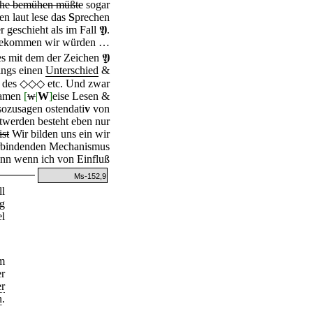
nahe bemühen müßte
sogar
n laut lese das
S
prechen
r geschieht als im Fall
𝖄
.
gekommen wir würden …
es mit dem der Zeichen
𝖄
dings einen
Unterschied
&
uß des ◇◇◇ etc. Und zwar
samen
[
w
|
W
]
eise Lesen &
sozusagen ostendati
v
von
twerden besteht eben nur
ist
Wir bilden uns ein wir
rbindenden Mechanismus
n wenn ich von Einfluß
Ms-152,9
ll
ng
el
em
er
er
n
.