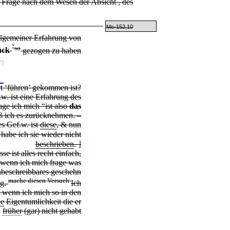
Frage nach dem Wesen der Absicht
, des
Ms-152,10
allgemeiner Erfahrung von
ˇ
so
ück
gezogen zu haben
rt ‘führen’ gekommen ist?
w. ist eine Erfahrung des
ge ich mich “ist also
das
ß ich es zurücknehmen. –
s Gef.w. ist
diese
, & nun
habe ich sie wieder nicht
beschrieben
.
⌋
se ist alles recht einfach,
, wenn ich mich frage was
nbeschreibbares geschehn
mache diesen Versuch
ng.
Ich
 wenn ich mich so in den
ne
Eigentumlichkeit die er
früher
(gar) nicht gehabt