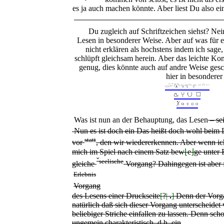
es ja auch machen könnte. Aber liest Du also e
Du zugleich auf Schriftzeichen siehst? N
Lesen in besonderer Weise. Aber auf was für e
nicht erklären als hochstens indem ich sage,
schlüpft gleichsam herein. Aber das leichte Ko
genug, dies könnte auch auf andre Weise gesc
hier in besonderer
Was ist nun an der Behauptung, das Lesen
– se
Nun es ist doch ein
Das heißt doch wohl beim
statt
vor
, den wir wiedererkennen. Aber wenn i
mich im Spiel nach einem Satz bew
⌊
e
⌋
ge unter 
ˇ
seelische
gleiche
Vorgang? Dahingegen ist aber f
Erlebnis
Vorgang
des Lesens einer Druckseite
[
?
|
.
]
Denn der Vorgan
natürlich daß sich dieser Vorgang unterscheide
beliebiger Striche einfallen zu lassen. Denn scho
ungemein charakteristisch, d.h. ein