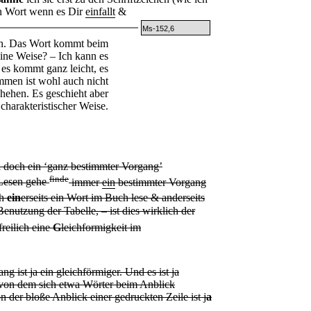
in Wort wenn es Dir
einfallt
&
Ms-152,6
ein. Das Wort kommt beim
ine Weise? – Ich kann es
 es kommt ganz leicht, es
mmen ist wohl auch nicht
hehen. Es geschieht aber
 charakteristischer Weise.
i doch ein ‘ganz bestimmter Vorgang’
finde
 Lesen
gehe
immer
ein
bestimmter Vorgang
ch
ein
erseits ein Wort im Buch lese & anderseits
Benutzung der Tabelle, – ist dies wirklich der
reilich eine
G
leichformigkeit im
g ist ja ein gleichförmiger. Und es ist ja
t von dem sich etwa Wörter beim Anblick
n der bloße Anblick einer gedruckten Zeile ist j
a