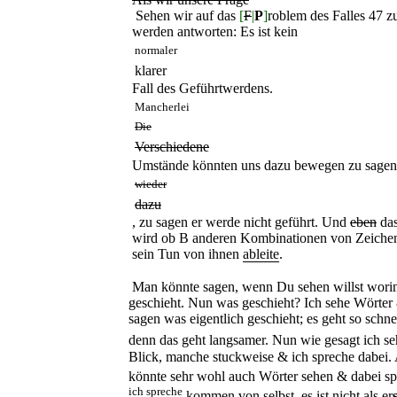
Sehen wir auf das
[
F
|
P
]
roblem des Falles 47 z
werden antworten: Es ist kein
normaler
klarer
Fall des Geführtwerdens.
Mancherlei
Die
Verschiedene
Umstände könnten uns dazu bewegen zu sagen 
wieder
dazu
, zu sagen er werde nicht geführt. Und
eben
das
wird ob B anderen Kombinationen von Zeiche
sein Tun von ihnen
ableite
.
Man könnte sagen, wenn Du sehen willst worin 
geschieht. Nun was geschieht? Ich sehe Wörter 
sagen was eigentlich geschieht; es geht so schnel
denn das geht langsamer. Nun wie gesagt ich s
Blick, manche stuckweise & ich spreche dabei. 
könnte sehr wohl auch Wörter sehen & dabei sp
ich spreche
kommen von selbst, es ist nicht als er