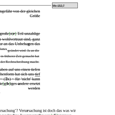
Ms-152,7
ungefähr von der gleichen
Größe
große
[
n
|
r
]
Teil unzahlige
 wohlvertraut sind, ganz
ur
an das Unbeha
g
en das
ortes
geändet wird. Ja an die
in früherer Zeit gemacht hat
 der Rechtschreibung macht.
aben
auf
uns einen tiefen
chenform hat sich uns
tief
e
~ (∃x)
~
für ‘nicht’ kann
ie
[
g
|
b
]
iges
a
ndere ersetzt
werden
ursachung’? Veru
r
sachung ist doch das was wir
as regelmaßige Zusammentreffen von
[
e
|
E
]
reignissen