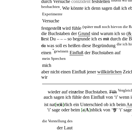
durch Versuche
conizident
feststellen
beobachten
. Wie könnte ich denn sagen daß ich e
Experimente
Versuche
(später muß noch hievon die R
festgestell
t
wird fühle
die Buchstaben der
Grund
sind warum ich so (
&
l
iest Du – – – so begrunde ich es
mit
durch die B
die ich h
da
was soll es heißen diese Begründung
ˇ
gewissen
einen
Einfluß
der Buchstaben auf
mein Sprechen
mich
aber nicht einen Einfluß jener
willkürlichen
Zeic
wir
Vergleic
wieder auf ein
z
elne Buchstaben.
Füh
auch sagen ich fühle den Einfluß von ‘i’ wenn 
ist nat
[
u
|
ü
]
rlich ein Unterschied ob ich beim
An
‘i’ sage oder beim
[
a
|
A
]
nblick von ‘
𝖄
’ ‘i’ sa
die Vorstellung des
der Laut