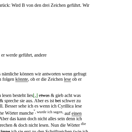
urück: Wird B von den drei Zeichen geführt. Wir
er werde geführt, andere
 nämliche können wir antworten wenn gefragt
n folgen
könnte
, ob er die Zeichen
lese
ob er
lesen besteht lies
⌊
,
⌋
etwas
& gieb acht was
& spreche sie aus. Aber es ist
bei
schwer zu
l. Besser sehe ich es wenn ich Cyrillica lese
ˇ
, wurde ich sagen,
ehe Wörter manche
auf
einen
Aber das kann doch nicht alles sein denn ich
die
rechen & doch nicht lesen. Nun die Wörter
sänne
ich sie erst zu den Schriftzeichen (wie ich