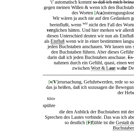
‘i’ automatisch kommt
so daß ich mich bei
gegen meinen Willen & wenn ich den Buchstabe
des Worten
[
A
|
a
]
nstrengungslose
Wir wären ja auch nie auf den Gedanken 
wir
beeinflußt, wenn
nicht den Fall des Wort
ver
glichen hätten. Und hier merken wir aller
diesen Unterschied deuten wir nun als Einfl
als
Einfluß
wenn wir in einer bestimmten lang
jeden Buchstaben anschauen. Wir lassen uns 
den Buchstaben führen. Aber dieses Geführ
darin daß ich jeden Buchstaben anschaue.
Es 
nahmen durch ein Gefühl, quasi, einen
v
e
zwischen
Wort & L
au
t
wa
hr
Den
[
v
|
V
]
erursachung, Gefuhrtwerden, rede so so
das ja heißen, daß ich sozusagen die Bewegu
der Heb
fühle
spühre
die den Anblick der Buchstaben mit d
Sprechen des Lautes verbinde. Das was ich ab
so deutlich
[
F
|
f
]
ühle ist die
Gestalt d
Buchstabe