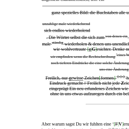
ganz spezielles Bild: die Buchstaben alle 
unzahlige male wiederkehrend
sich endlos wiederholend
von denen ein
. Die Wörter
selbst die sich zum
ständig
male
wiederholen &
denen
uns unendlich
wie wohlvertraute
[
g
|
G
]
esichter. Denke
n
ˇ
eines W
wir empfinden wenn die Rechtschreibung
noch tieferen Eindrücke die eine solche Änderung 
uns eine Änderung
◇◇◇
Freilich, nur
gewisse
Zeichen
⌊
formen
⌋
h
Eindruck gemacht //
Freilich nicht jede
Z
ei
eingeprägt Ein neu erfundenes Zeichen wi
ohne in uns etwas aufzuregen durch ein bel
Aber warum sagst Du wir fuhlten eine ‘
[
F
|
V
]
er
indem wir d