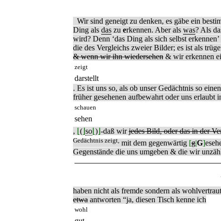
Wir sind geneigt zu denken, es gäbe ein best
Ding als
das
zu
e
rkennen. Aber als
was
? Als d
wird? Denn ‘das Ding als sich selbst erkennen’ h
die des Vergleichs zweier Bilder; es ist als tr
& wenn wir ihn wiedersehen
& wir erkennen ei
zeigt
darstellt
. Es ist uns so, als ob unser Gedächtnis so eine
früher gesehenen aufbewahrt oder uns erlaubt i
schauen
sehen
,
⌊
(
⌋
so
⌊
)
⌋
-daß wir
jedes Bild, oder das in der V
Gedächtnis zeigt,
mit dem gegenwärtig
[
g
|
G
]
eseh
Gegenstände die uns umgeben & die wir unzäh
haben nicht als fremde sondern als wohlvertrau
etwa
antworten “ja, diesen Tisch kenne ich
wohl
gut