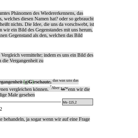
immtes Phänomen des Wiedererkennens, das
as, welches diesen Namen hat? oder so gebraucht
eißt nichts. Die Idee, die uns da vorschwebt, ist
ügen wir ein Bild des Gegenstandes mit uns herum,
nen Gegenstand als den, welchen das Bild
n Vergleich vermittelte; indem es uns ein Bild des
n die Vergangenheit zu
das was uns das
ergangenheit
[
g
|
G
]
eschaute,
ˇ
Aber
w
enen vergleichen können.
W
enn wir die
lige Male gesehen
Ms-115,2
2
te behandeln, ja sogar wenn wir auf eine Frage