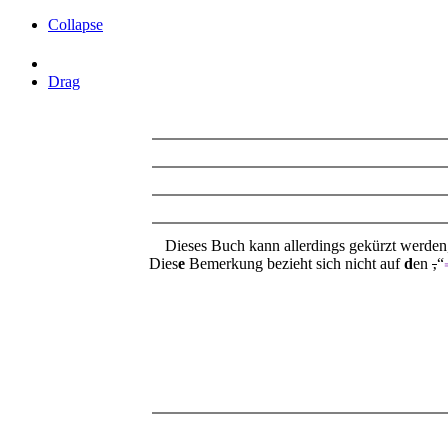
Collapse
Drag
Dieses Buch kann allerdings gekürzt werden, 
Dies
e
Bemerkung bezieht sich nicht auf
d
en
‚
“