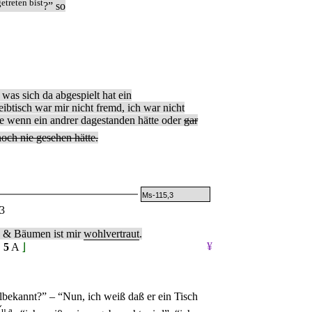
treten bist
?” so
 was sich da abgespielt hat ein
btisch war mir nicht fremd, ich war nicht
re wenn ein andrer dagestanden hätte oder
gar
noch nie gesehen hätte.
Ms-115,3
3
n & Bäumen ist mir
wohlvertraut
.
¥
.
5
A
⌋
lbekannt?” – “Nun, ich weiß daß er ein Tisch
ˇ
u.a.