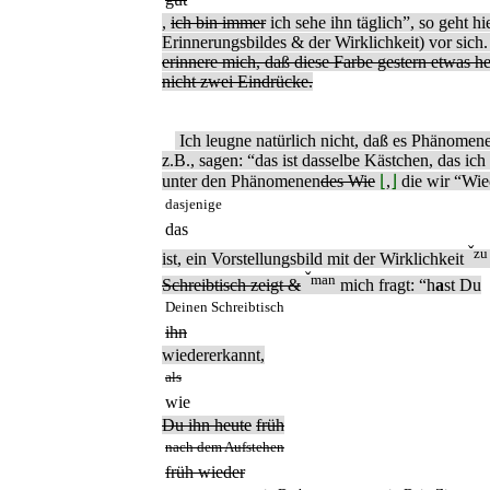
,
ich bin immer
ich sehe ihn täglich”, so geht h
Erinnerungsbildes & der Wirklichkeit) vor sich
erinnere mich, daß diese Farbe gestern etwas he
nicht zwei Eindrücke.
Ich leugne natürlich nicht, daß es Phänomen
z.B., sagen: “das ist dasselbe Kästchen, das ic
unter den Phänomenen
des Wie
⌊
,
⌋
die wir “Wie
dasjenige
das
ˇ
zu
ist, ein Vorstellungsbild mit der Wirklichkeit
ˇ
man
Schreibtisch zeigt &
mich fragt: “h
a
st Du
Deinen Schreibtisch
ihn
wiedererkannt,
als
wie
Du ihn heute
früh
nach dem Aufstehen
früh wieder