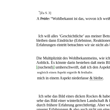
ˇ
[Zu S. 3]
A
Prüfe:
“Wohlbekannt ist das, wovon ich weiß,
Ich will alles ‘Geschichtliche’ aus meiner Bet
bleiben dann Eindrücke (Erlebnisse, Reaktione
Erfahrungen eintritt betrachten wir sie nicht al
Die Multiplizität des Wohlbekanntseins, wie ich
Anblick. Es könnte darin bestehen daß mein Bl
⌊
(suchend)
⌋
umherschweift, daß ich den Aspekt
sogleich einen Aspekt ergreife & festhalte.
mich in einem Aspekt niederlasse
& bleibe
.
Ich sehe das Bild eines dicken Rockes & habe
sehe das Bild einer winterlichen Landschaft & 
durch frühere Erfahrung gerechtfertigt. Aber w
unserer Erfahrungen & also auch nicht um eine