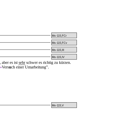
Ms-115,FCr
Ms-115,FCv
Ms-115,III
Ms-115,IV
aber es ist
sehr
schwer es richtig zu kürzen.
Vers
u
ch einer Umarbeitung
”.
⇒
Ms-115,V