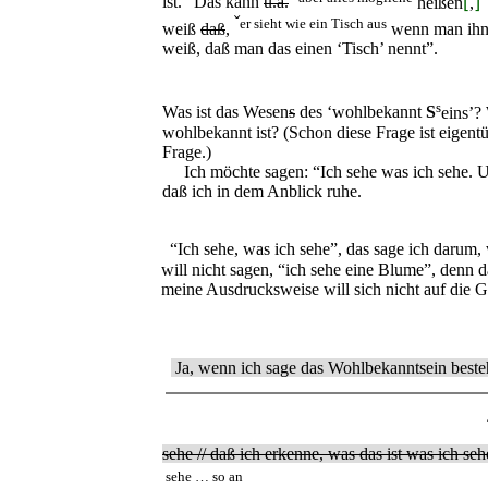
ist.” Das kann
u.a.
heißen
⌊
,
⌋
ˇ
er sieht wie ein Tisch aus
weiß
daß
,
wenn man ihn 
weiß, daß man das einen ‘Tisch’ nennt”.
s
Was ist das Wesen
s
des ‘wohlbekannt
S
eins’?
wohlbekannt ist? (Schon diese Frage ist eigentü
Frage.)
Ich möchte sagen: “Ich sehe was ich sehe. Un
daß ich in dem Anblick ruhe.
“Ich sehe, was ich sehe”, das sage ich darum, w
will nicht sagen, “ich sehe eine Blume”, denn d
meine Ausdrucksweise will sich nicht auf die G
Ja, wenn ich sage das Wohlbekanntsein besteh
sehe // daß ich erkenne, was das ist was ich sehe
sehe … so an