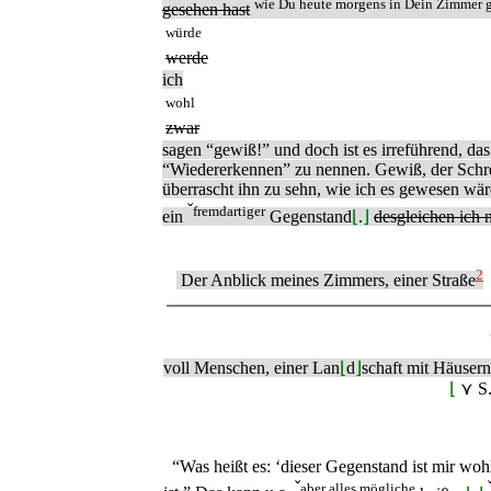
wie Du heute morgens in Dein Zimmer ge
gesehen hast
würde
werde
ich
wohl
zwar
sagen “gewiß!” und doch ist es irreführend, das
“Wiedererkennen” zu nennen. Gewiß, der Schrei
überrascht ihn zu sehn, wie ich es gewesen wä
ˇ
fremdartiger
ein
Gegenstand
⌊
.
⌋
desgleichen ich 
2
Der Anblick meines Zimmers, einer Straße
voll Menschen, einer Lan
⌊
d
⌋
schaft mit Häuser
⌊
⋎ S
“Was heißt es: ‘dieser Gegenstand ist mir woh
ˇ
aber alles mögliche