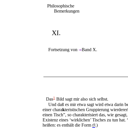
Philosophische
Bemerkungen
XI.
Fortsetzung von
Band X.
⇒
1
Das
Bild sagt mir also sich selbst.
Und daß es mir etwa sagt wird etwa darin bes
einer chara
k
teristischen Gruppierung wierderer
einen Tisch”, so charakterisiert das, wie gesagt,
Existenz eines ‘wirklichen’ Tisches zu tun hat.
heißen: es enthält die Form
.)