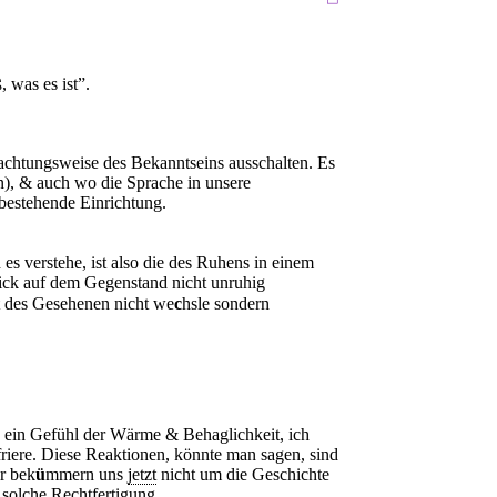
 was es ist”.
rachtungsweise des Bekanntseins ausschalten. Es
n), & auch wo die Sprache in unsere
s bestehende Einrichtung.
 es verstehe, ist also die des Ruhens in einem
ick auf dem Gegenstand nicht unruhig
 des Gesehenen nicht we
c
hsle sondern
 ein Gefühl der Wärme & Behaglichkeit, ich
friere. Diese Reaktionen, könnte man sagen, sind
ir bek
ü
mmern uns
jetzt
nicht um die Geschichte
 solche Rechtfertigung.