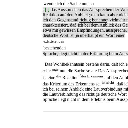
wende ich die Sache nun so
,
⌊
:
⌋
das Aussprechen
das Aussprechen der Worte
Reaktion auf den Anblick; man kann aber nicht 
ich den Gegenstand
richtig benenne
; vielmehr 
charakterisiert, daß ich bei dem Anblick des 
etwa mit gewissen Empfindungen, ausspreche. 
deutsche Wort ist, ja überhaupt ein Wort einer
existierenden
bestehenden
Sprache, liegt nicht in der Erfahrung beim Aus
Das Wohlbekanntsein bestehe darin, daß ich 
sage
sehe
nun
die Sache so an
: Das Ausspreche
ˇ
die
des Erkennens
ist
eine
Reaktion
auf den Anb
ist nicht
das Kriterium des Erkennens
sei
, daß i
ich bei seinem Anblick eine Lautverbindung m
die Lautverbindung das richtige deutsche Wort i
Sprache liegt nicht in dem
Erlebnis beim Aussp