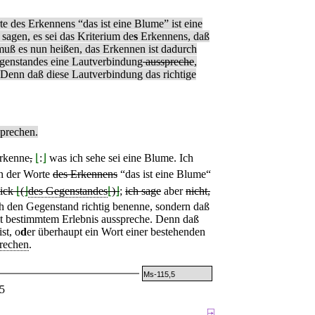
 des Erkennens “das ist eine Blume” ist eine
sagen, es sei das Kriterium de
s
Erkennens, daß
muß es nun heißen, das Erkennen ist dadurch
Gegenstandes eine Lautverbindung
ausspreche
,
Denn daß diese Lautverbindung das richtige
sprechen.
erkenne
,
⌊
:
⌋
was ich sehe sei eine Blume. Ich
n der Worte
des Erkennens
“das ist eine Blume“
lick
⌊
(
⌋
des Gegenstandes
⌊
)
⌋
;
ich sage
aber
nicht,
ch den Gegenstand richtig benenne, sondern daß
it bestimmtem Erlebnis ausspreche. Denn daß
st, o
d
er überhaupt ein Wort einer bestehenden
rechen
.
Ms-115,5
5
⍈