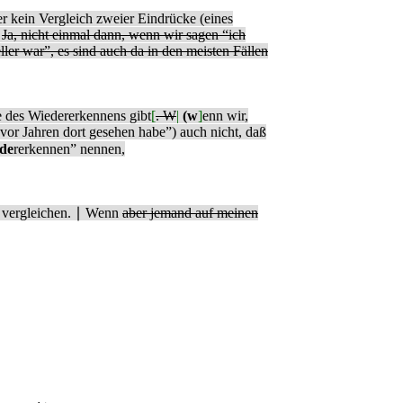
ier kein Vergleich zweier Eindrücke (eines
.
Ja, nicht einmal dann, wenn wir sagen “ich
ller war”, es sind auch da in den meisten Fällen
e des Wiedererkennens gibt
[
. W
|
(w
]
enn wir,
h vor Jahren dort gesehen habe”) auch nicht, daß
de
rerkennen” nennen,
vergleichen. ∣
Wenn
aber jemand auf meinen