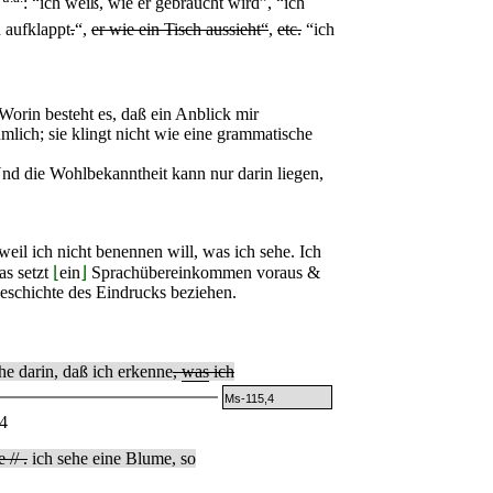
: “ich weiß, wie er gebraucht wird”, “ich
aufklappt
.
“,
er wie ein Tisch aussieht“
,
etc.
“ich
 Worin besteht es, daß ein Anblick mir
mlich; sie klingt nicht wie eine grammatische
d die Wohlbekanntheit kann nur darin liegen,
eil ich nicht benennen will, was ich sehe. Ich
as setzt
⌊
ein
⌋
Sprachübereinkommen voraus &
eschichte des Eindrucks beziehen.
e darin, daß ich erkenne
,
was
ich
Ms-115,4
4
 // .
ich sehe eine Blume, so