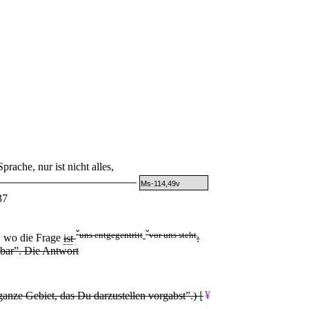
ache, nur ist nicht alles,
Ms-114,49v
37
ˇ
ˇ
uns entgegentritt
vor uns steht
, wo die Frage
ist
:
hbar”. Die Antwort
¥
s ganze Gebiet, das Du darzustellen vorgabst”.)
⌊