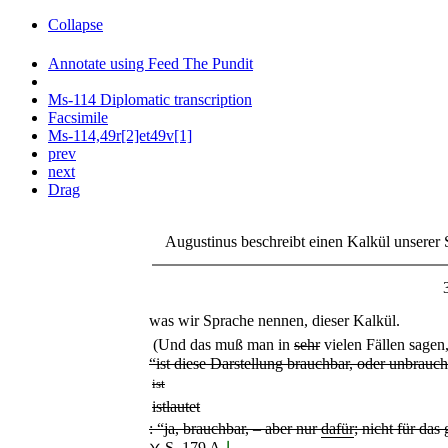
Collapse
Annotate using Feed The Pundit
Ms-114 Diplomatic transcription
Facsimile
Ms-114,49r[2]et49v[1]
prev
next
Drag
Augustinus beschreibt einen Kalkül unserer Spr
was wir Sprache nennen, dieser Kalkül.
(Und das muß man in
sehr
vielen Fällen sagen
“ist diese Darstellung brauchbar, oder unbrauc
ist
ist
lautet
: “ja, brauchbar, – aber nur
dafür
; nicht für da
⋎ S. 179 A
⌋