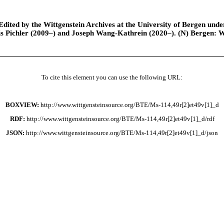
ted by the Wittgenstein Archives at the University of Bergen under t
is Pichler (2009–) and Joseph Wang-Kathrein (2020–). (N) Bergen: 
To cite this element you can use the following URL:
BOXVIEW:
http://www.wittgensteinsource.org/BTE/Ms-114,49r[2]et49v[1]_d
RDF:
http://www.wittgensteinsource.org/BTE/Ms-114,49r[2]et49v[1]_d/rdf
JSON:
http://www.wittgensteinsource.org/BTE/Ms-114,49r[2]et49v[1]_d/json