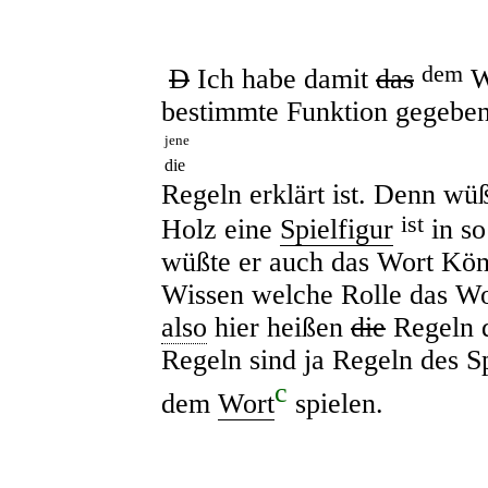
dem
D
Ich habe damit
das
W
bestimmte Funktion gegeben
jene
die
Regeln erklärt ist. Denn wüß
ist
Holz eine
Spielfigur
in s
wüßte er auch das Wort Kön
Wissen welche Rolle das Wor
also
hier heißen
die
Regeln d
Regeln sind ja Regeln des S
c
dem
Wort
spielen.