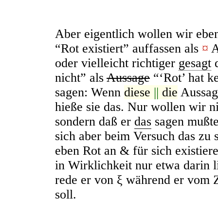
Aber eigentlich wollen wir ebe
“Rot existiert” auffassen als
¤
A
oder vielleicht richtiger
gesagt
d
nicht” als
Aussage
“‘Rot’ hat k
sagen: Wenn
diese
||
die
Aussage
hieße sie das. Nur wollen wir n
sondern daß er
das
sagen mußt
sich aber beim Versuch das zu s
eben Rot an & für sich existier
in Wirklichkeit nur etwa darin l
rede er von ξ während er vom Z
soll.