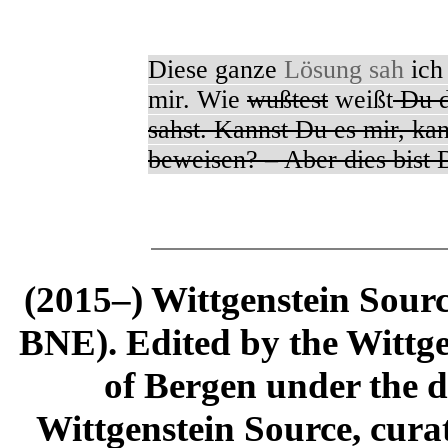
Diese ganze
Lösung sah
ich
mir. Wie
wußtest
weißt
Du d
sahst. Kannst Du es mir, kan
beweisen? – Aber dies bist 
(2015–) Wittgenstein Sour
BNE). Edited by the Wittge
of Bergen under the di
Wittgenstein Source, cura