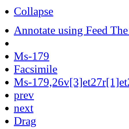
Collapse
Annotate using Feed The
Ms-179
Facsimile
Ms-179,26v[3]et27r[1]et2
prev
next
Drag