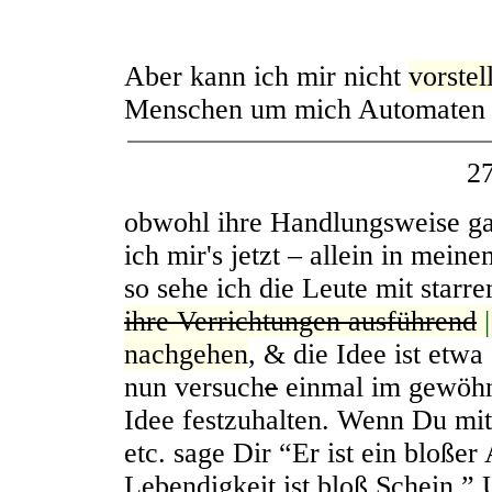
Aber kann ich mir nicht
vorstel
Menschen um mich Automaten s
2
obwohl ihre Handlungsweise ga
ich mir's jetzt – allein in mein
so sehe ich die Leute mit starr
ihre Verrichtungen ausführend
|
nachgehen
, & die Idee ist etw
nun versuch
e
einmal im gewöhn
Idee festzuhalten. Wenn Du mi
etc. sage Dir “Er ist ein bloßer
Lebendigkeit ist bloß Schein.”