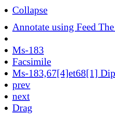
Collapse
Annotate using Feed The
Ms-183
Facsimile
Ms-183,67[4]et68[1] Dipl
prev
next
Drag