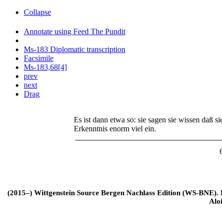
Collapse
Annotate using Feed The Pundit
Ms-183 Diplomatic transcription
Facsimile
Ms-183,68[4]
prev
next
Drag
Es ist dann etwa so: sie sagen sie wissen daß si
Erkenntnis enorm viel ein.
(2015–) Wittgenstein Source Bergen Nachlass Edition (WS-BNE). Edi
Alo