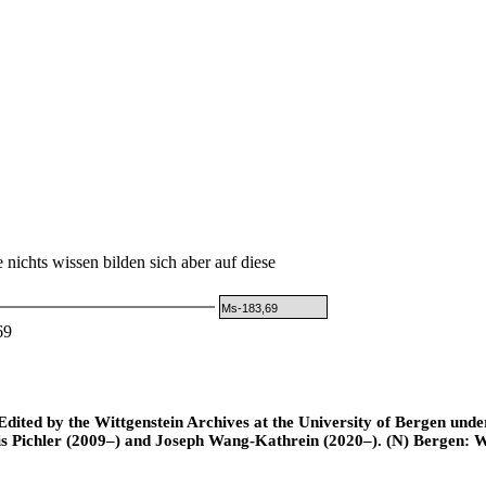
e nichts wissen bilden sich aber auf diese
Ms-183,69
69
ted by the Wittgenstein Archives at the University of Bergen under t
is Pichler (2009–) and Joseph Wang-Kathrein (2020–). (N) Bergen: 