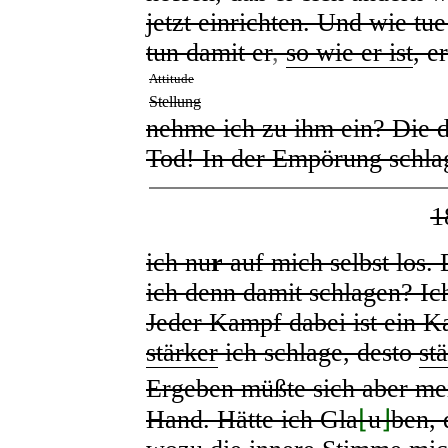
jetzt einrichten. Und wie tu
tun damit er
,
so wie er ist
, e
Attitude
Stellung
nehme ich zu ihm ein? Die 
Tod! In der Empörung schla
1
ich nu
r
auf mich selbst los. D
ich denn damit schlagen? Ic
Jeder Kampf dabei ist ein Ka
stärker
ich schlage, desto
st
Ergeben müßte sich aber m
Hand. Hätte ich Gla
⌊
u
⌋
ben, 