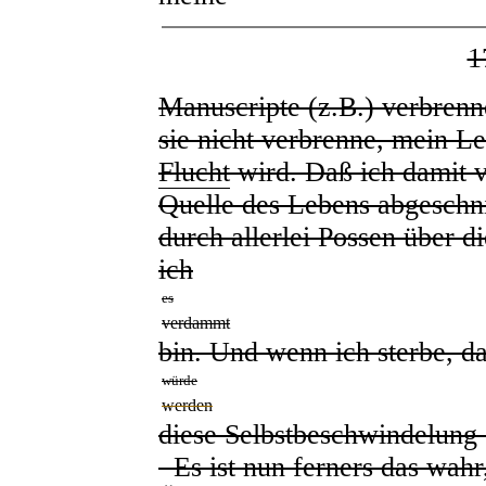
1
Manuscripte (z.B.) verbrenn
sie nicht verbrenne, mein L
Flucht
wird. Daß ich damit 
Quelle des Lebens abgeschni
durch allerlei Possen über d
ich
es
verdammt
bin. Und wenn ich sterbe, d
würde
werden
diese Selbstbeschwindelung
Es ist nun ferners das wahr,