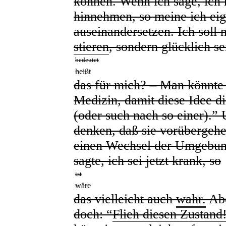
können. Wenn ich sage, ich 
hinnehmen, so meine ich eig
auseinandersetzen. Ich soll 
stieren
, sondern glücklich 
bedeutet
heißt
das für mich? – Man könnte
Medizin, damit diese Idee d
(oder such nach so einer).” 
denken, daß sie vorübergeh
einen Wechsel der Umgebun
sagte, ich sei jetzt krank, so
ist
wäre
das vielleicht auch
wahr.
Abe
doch: “
Flieh diesen Zustand