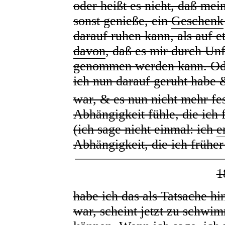
oder heißt es nicht, daß mei
sonst genieße, ein
Geschenk
darauf ruhen kann, als auf 
davon
, daß es mir durch Unf
genommen werden kann. Oder
ich nun darauf geruht habe 
war, & es nun nicht mehr fe
Abhängigkeit fühle, die ich 
(ich sage nicht einmal: ich
e
Abhängigkeit, die ich früher 
1
habe ich das als Tatsache h
war, scheint jetzt zu schw