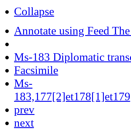
Collapse
Annotate using Feed The
Ms-183 Diplomatic trans
Facsimile
Ms-
183,177[2]et178[1]et179
prev
next