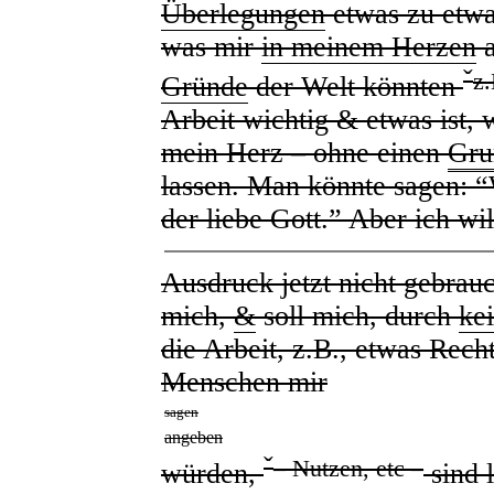
Überlegungen
etwas zu etw
was mir
in meinem Herzen
a
ˇ
z.
Gründe
der Welt könnten
Arbeit wichtig & etwas ist, 
mein Herz – ohne einen
Gru
lassen. Man könnte sagen: “
der liebe Gott.” Aber ich wil
Ausdruck jetzt nicht gebrau
mich,
&
soll mich, durch
ke
die Arbeit, z.B., etwas Rech
Menschen mir
sagen
angeben
ˇ
– Nutzen, etc –
würden,
sind l