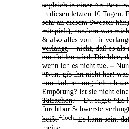
sogleich in einer Art Bestü
in diesen letzten 10 Tagen. E
sehr an diesem Sweater hän
mitspielt), sondern was mich
& also
alles
von mir verlang
verlangt
, – nicht, daß es als
empfohlen wird. Die Idee, d
wenn ich es nicht tue. – Nu
“Nun, gib ihn nicht her! wa
nun dadurch unglücklich we
Empörung? Ist sie nicht ei
Tatsachen
? – Du sagst: “Es 
furchtbar Schwerste verlang
ˇ
doch
heißt
: Es kann sein, da
meine