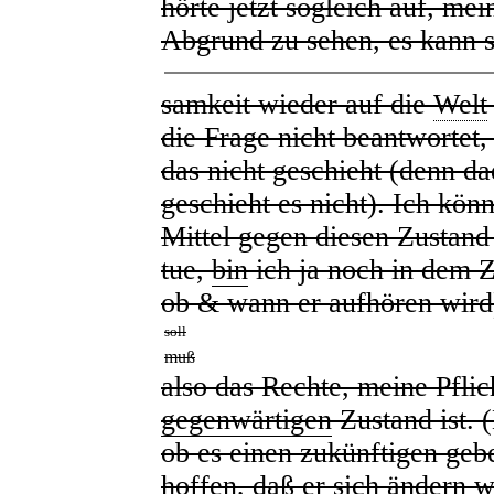
hörte jetzt sogleich auf, mei
Abgrund zu sehen,
es kann 
samkeit wieder auf die
Welt
die Frage nicht beantwortet,
das nicht geschieht (denn d
geschieht es nicht). Ich könn
Mittel gegen diesen Zustand
tue,
bin
ich ja noch in dem 
ob & wann er aufhören wir
soll
muß
also das Rechte, meine Pflic
gegenwärtigen
Zustand ist. 
ob es einen zukünftigen geb
hoffen, daß er sich ändern 