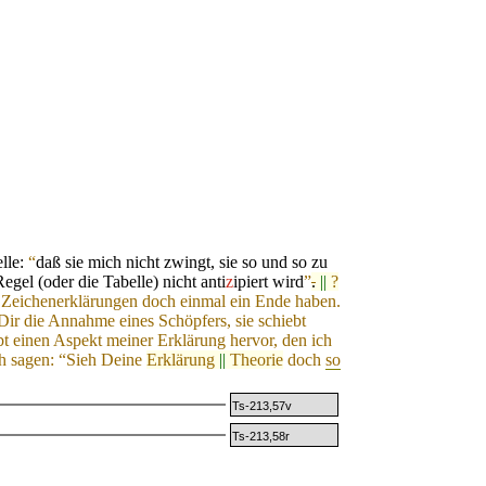
lle:
“
daß sie mich nicht zwingt, sie so und so zu
gel (oder die Tabelle) nicht anti
z
ipiert wird
”
.
||
?
e Zeichenerklärungen
doch
einmal ein Ende haben.
Dir die Annahme eines Schöpfers, sie schiebt
 einen Aspekt meiner Erklärung hervor, den ich
ch sagen: “Sieh Deine
Erklärung
||
Theorie
doch
so
Ts-213,57v
Ts-213,58r