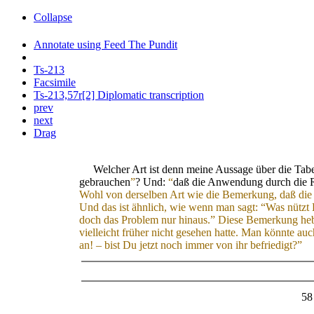
Collapse
Annotate using Feed The Pundit
Ts-213
Facsimile
Ts-213,57r[2] Diplomatic transcription
prev
next
Drag
Welcher Art ist denn meine Aussage über die Tabe
gebrauchen
”
? Und:
“
daß die Anwendung durch die Re
Wohl von derselben Art wie die Bemerkung, daß di
Und das ist ähnlich, wie wenn man sagt: “Was nützt 
doch das Problem nur hinaus.” Diese Bemerkung hebt
vielleicht früher nicht gesehen hatte. Man könnte au
an! – bist Du jetzt noch immer von ihr befriedigt?”
58