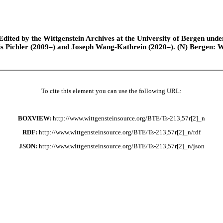
ted by the Wittgenstein Archives at the University of Bergen under t
is Pichler (2009–) and Joseph Wang-Kathrein (2020–). (N) Bergen: 
To cite this element you can use the following URL:
BOXVIEW:
http://www.wittgensteinsource.org/BTE/Ts-213,57r[2]_n
RDF:
http://www.wittgensteinsource.org/BTE/Ts-213,57r[2]_n/rdf
JSON:
http://www.wittgensteinsource.org/BTE/Ts-213,57r[2]_n/json