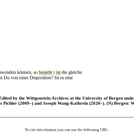
anwenden können, so
besteht
||
ist
die gleiche
t Du von einer Dispo
s
ition? Ist es eine
ted by the Wittgenstein Archives at the University of Bergen under t
is Pichler (2009–) and Joseph Wang-Kathrein (2020–). (N) Bergen: 
To cite this element you can use the following URL: