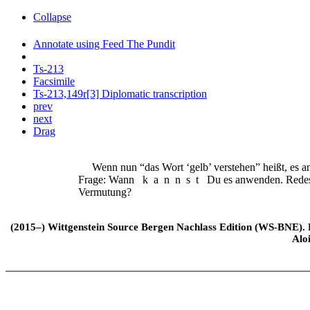
Collapse
Annotate using Feed The Pundit
Ts-213
Facsimile
Ts-213,149r[3] Diplomatic transcription
prev
next
Drag
Wenn nun “das Wort ‘gelb’ verstehen” heißt, es 
Frage: Wann
kannst
Du es anwenden. Redes
Vermutung?
(2015–) Wittgenstein Source Bergen Nachlass Edition (WS-BNE). Edi
Alo