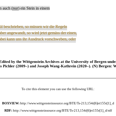
n auch (
nur
) ein Stein in einem
ül beschrieben, so müssen wir die Regeln
r aber angewandt, so wird jetzt gemäss der einen,
abei kann uns ihr Ausdruck vorschweben, oder
ted by the Wittgenstein Archives at the University of Bergen under t
is Pichler (2009–) and Joseph Wang-Kathrein (2020–). (N) Bergen: 
To cite this element you can use the following URL:
BOXVIEW:
http://www.wittgensteinsource.org/BTE/Ts-213,154r[6]et155r[1]_d
RDF:
http://www.wittgensteinsource.org/BTE/Ts-213,154r[6]et155r[1]_d/rdf