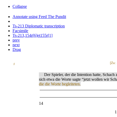
Collapse
Annotate using Feed The Pundit
Ts-213 Diplomatic transcription
Facsimile
Ts-213,154r[6]et155r[1]
prev
next
Drag
[Zu:
∫∫
Der Spieler, der die Intention hatte, Schach zu
sich etwa die Worte sagte “jetzt wollen wir Sc
die die Worte begleiteten.
14
1