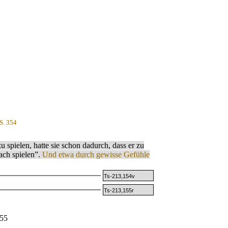
 S. 354
 spielen, hatte sie schon dadurch, dass er zu
hach spielen”.
Und etwa durch gewisse Gefühle
Ts-213,154v
Ts-213,155r
55