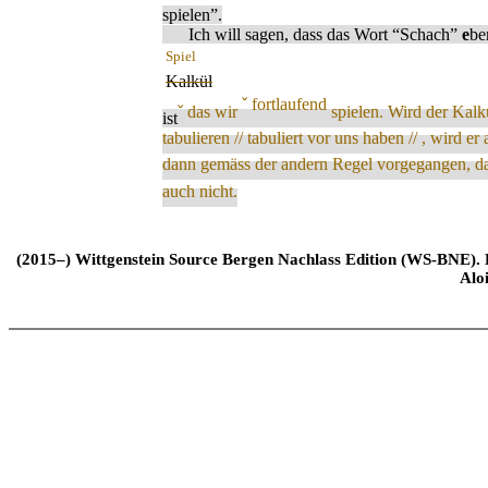
spielen”.
Ich will sagen, dass das Wort “Schach”
e
be
Spiel
Kalkül
ˇ
fortlaufend
ˇ
das wir
spielen
. Wird der Kalk
ist
tabulieren // tabuliert vor uns haben // , wird e
dann gemäss der andern Regel vorgegangen, d
auch nicht.
(2015–) Wittgenstein Source Bergen Nachlass Edition (WS-BNE). Edi
Alo