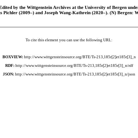
ted by the Wittgenstein Archives at the University of Bergen under t
is Pichler (2009–) and Joseph Wang-Kathrein (2020–). (N) Bergen: 
To cite this element you can use the following URL:
BOXVIEW:
http://www.wittgensteinsource.org/BTE/Ts-213,185r[2]et185r[3]_n
RDF:
http://www.wittgensteinsource.org/BTE/Ts-213,185r[2]et185r[3]_n/rdf
JSON:
http://www.wittgensteinsource.org/BTE/Ts-213,185r[2]et185r[3]_n/json