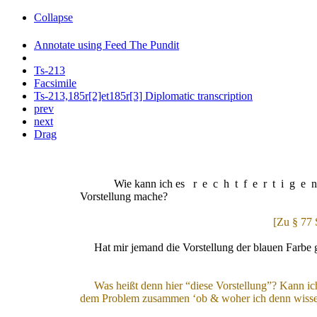
Collapse
Annotate using Feed The Pundit
Ts-213
Facsimile
Ts-213,185r[2]et185r[3] Diplomatic transcription
prev
next
Drag
Wie kann ich es
rechtfertige
Vorstellung mache?
[Zu § 77 
Hat mir jemand die Vorstellung der blauen Farbe gez
Was heißt denn hier “diese Vorstellung”? Kann ich
dem Problem zusammen ‘ob
& woher
ich denn wiss