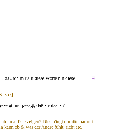
n
, daß ich mir auf diese Worte hin diese
⍈
S. 357
]
eigt und gesagt, daß sie das ist?
 denn auf sie zeigen? Dies hängt
unmittelbar
mit
en kann
ob &
was der
A
ndre fühlt, sieht etc.’