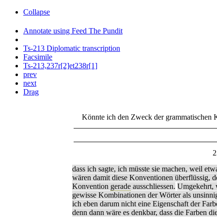
Collapse
Annotate using Feed The Pundit
Ts-213 Diplomatic transcription
Facsimile
Ts-213,237r[2]et238r[1]
prev
next
Drag
Könnte ich den Zweck der grammatischen Ko
2
dass ich sagte, ich müsste sie machen, weil et
wären damit diese Konventionen überflüssig, 
Konvention
gerade
ausschliessen.
Umgekehrt, 
gewisse Kombinationen der Wörter als unsinni
ich eben darum nicht eine Eigenschaft der Far
denn dann wäre es denkbar, dass die Farben die