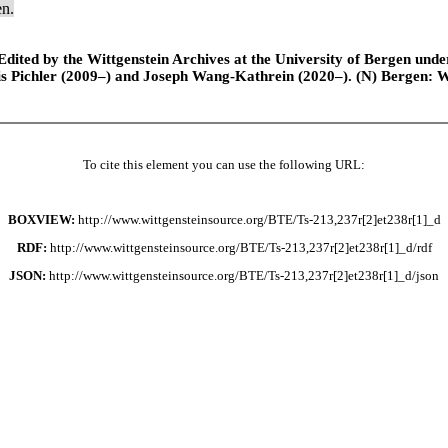
en.
ted by the Wittgenstein Archives at the University of Bergen under t
is Pichler (2009–) and Joseph Wang-Kathrein (2020–). (N) Bergen: 
To cite this element you can use the following URL:
BOXVIEW:
http://www.wittgensteinsource.org/BTE/Ts-213,237r[2]et238r[1]_d
RDF:
http://www.wittgensteinsource.org/BTE/Ts-213,237r[2]et238r[1]_d/rdf
JSON:
http://www.wittgensteinsource.org/BTE/Ts-213,237r[2]et238r[1]_d/json