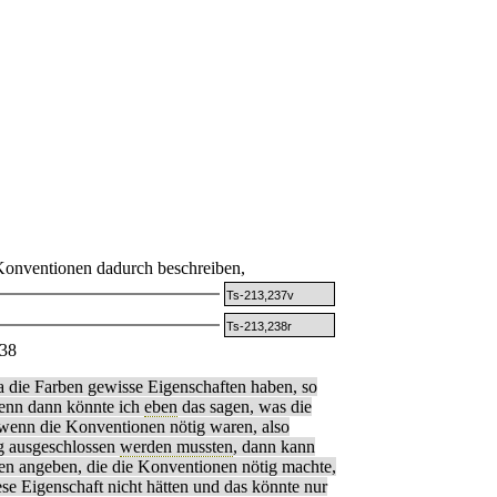
nventionen dadurch beschreiben,
Ts-213,237v
Ts-213,238r
38
wa die Farben gewisse Eigenschaften haben, so
denn dann könnte ich
eben
das sagen, was die
wenn die Konventionen nötig waren, also
g ausgeschlossen
werden mussten
, dann kann
ben angeben, die die Konventionen nötig machte,
se Eigenschaft nicht hätten und das könnte nur