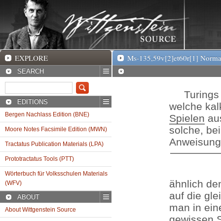
EXPLORE
Ms-135,59v[2]et60r[1]
EXPLORE
Ms-135,59v[2]et60r[1] Normal
SEARCH
Turings ‘
EDITIONS
welche kal
Bergen Nachlass Edition (BNE)
Spielen
aus
solche, b
Moore Notes Facsimile Edition (MWN)
Anweisunge
Tractatus Publication Materials (LPA)
Prototractatus Tools (PTT)
Wörterbuch für Volksschulen Materials
ähnlich de
(WFV)
auf die gle
ABOUT
man in ein
About Wittgenstein Source
gewissen S